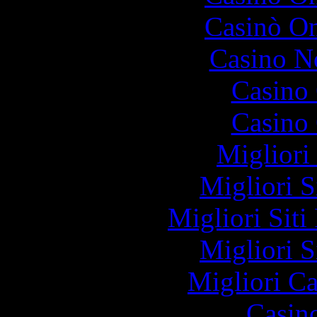
Casinò O
Casino N
Casino 
Casino 
Migliori
Migliori S
Migliori Siti
Migliori S
Migliori 
Casin