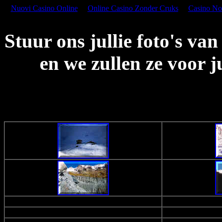
Nuovi Casino Online
Online Casino Zonder Cruks
Casino N
Stuur ons jullie foto's van
en
we zullen ze voor j