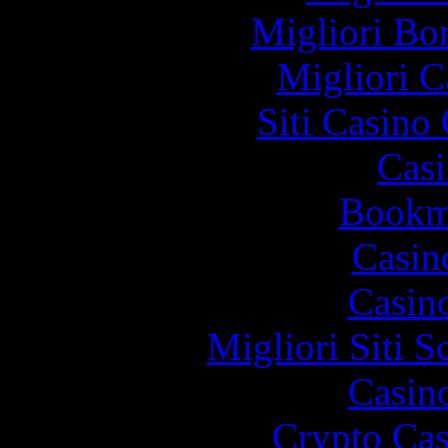
Migliori Bo
Migliori 
Siti Casino
Casi
Bookm
Casino
Casin
Migliori Siti
Casin
Crypto Cas