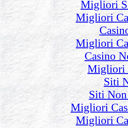
Migliori S
Migliori 
Casin
Migliori 
Casino N
Migliori
Siti
Siti No
Migliori Cas
Migliori 