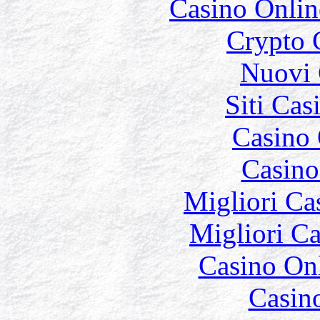
Casino Onlin
Crypto 
Nuovi 
Siti Ca
Casino 
Casino
Migliori Ca
Migliori 
Casino O
Casin