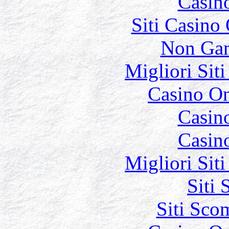
Casin
Siti Casino
Non Gam
Migliori Sit
Casino O
Casin
Casin
Migliori Sit
Siti
Siti Sco