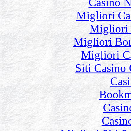
Casino N
Migliori Ca
Migliori
Migliori Bo
Migliori 
Siti Casino
Casi
Bookm
Casino
Casin