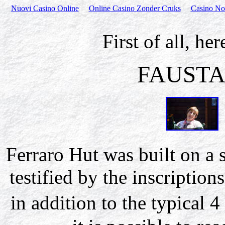
Nuovi Casino Online
Online Casino Zonder Cruks
Casino N
First of all, he
FAUST
Ferraro Hut was built on a s
testified by the inscription
in addition to the typica