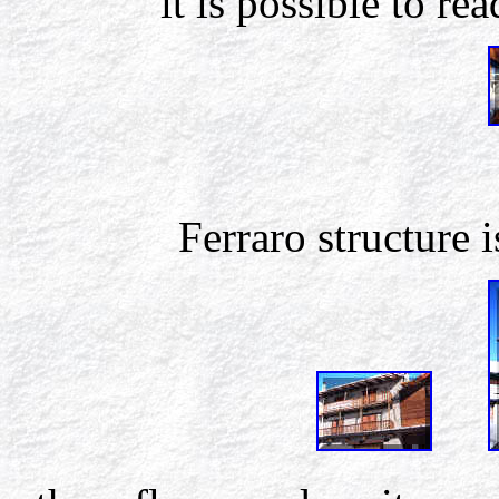
it is possible to re
Ferraro structure i