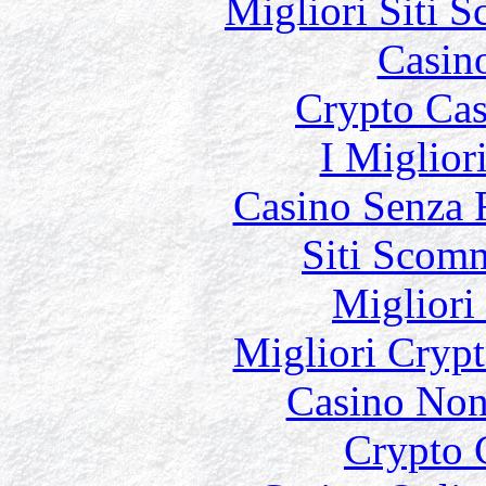
Migliori Siti
Casin
Crypto Cas
I Miglior
Casino Senza 
Siti Scom
Migliori
Migliori Crypt
Casino Non
Crypto 