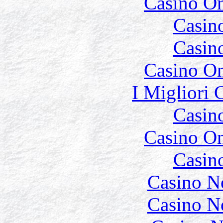
Casino O
Casin
Casin
Casino O
I Migliori
Casin
Casino O
Casin
Casino N
Casino N